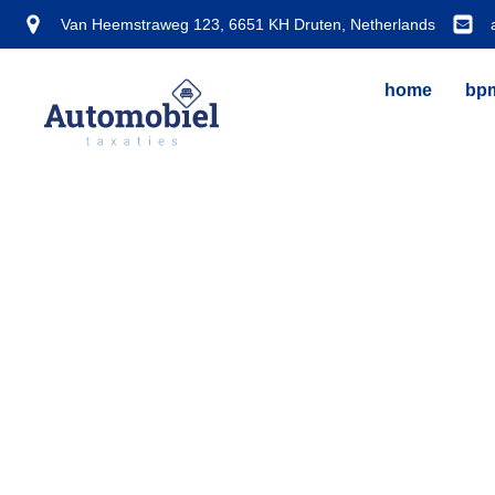
Van Heemstraweg 123, 6651 KH Druten, Netherlands
home
bpm