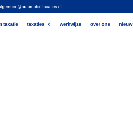
algemeen@automobieltaxaties.nl
 taxatie
taxaties
werkwijze
over ons
nieuw