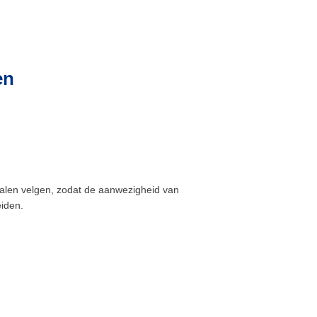
en
talen velgen, zodat de aanwezigheid van
eiden.