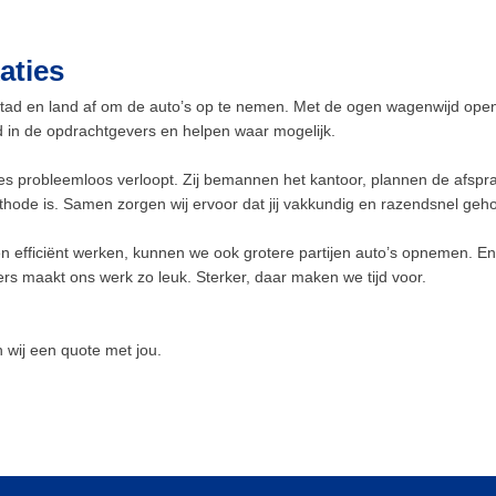
tto
in 
et
han
aties
geb
stad en land af om de auto’s op te nemen. Met de ogen wagenwijd open
rd in de opdrachtgevers en helpen waar mogelijk.
lles probleemloos verloopt. Zij bemannen het kantoor, plannen de afs
ethode is. Samen zorgen wij ervoor dat jij vakkundig en razendsnel geh
n efficiënt werken, kunnen we ook grotere partijen auto’s opnemen. En 
s maakt ons werk zo leuk. Sterker, daar maken we tijd voor.
 wij een quote met jou.