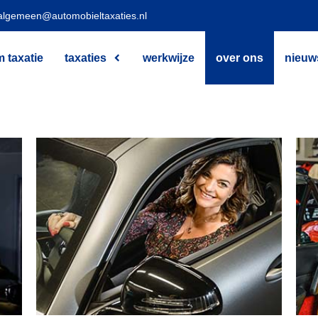
algemeen@automobieltaxaties.nl
 taxatie
taxaties
werkwijze
over ons
nieuw
Dez