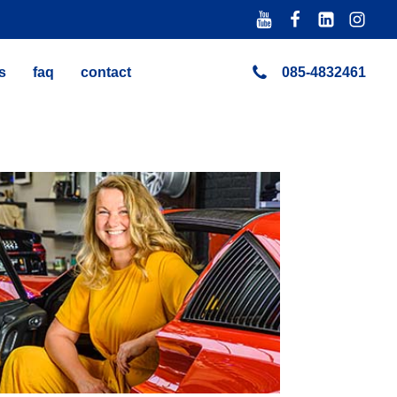
s
faq
contact
085-4832461
e enthousiasteling word vrolijk van het werken