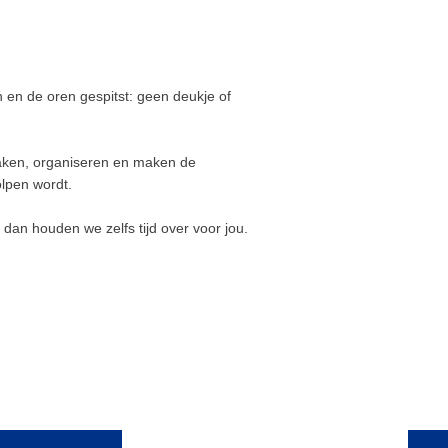
de automotive en biedt graag een helpende
d waar nodig. Haar motto is:
"
Wat er ook
eurt, altijd blijven lachen."
 en de oren gespitst: geen deukje of
praken, organiseren en maken de
olpen wordt.
dan houden we zelfs tijd over voor jou.