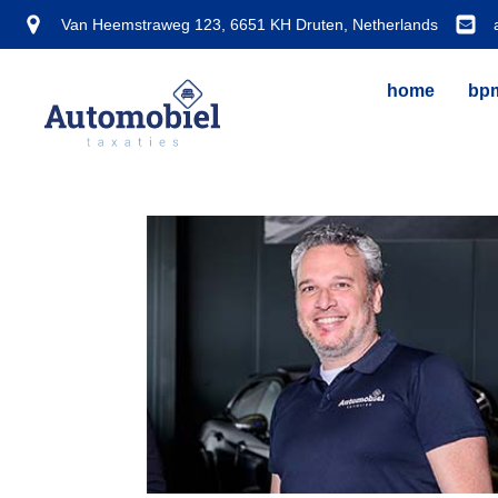
Van Heemstraweg 123, 6651 KH Druten, Netherlands
home
bpm