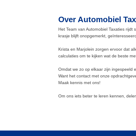
Houdt van eerlijkheid, auto’s en mensen. Zijn mo
is: "Zelfkennis is het begin van alle wijsheid en h
Over Automobiel Tax
einde van de meeste illusies."
Het Team van Automobiel Taxaties rijdt 
krasje blijft onopgemerkt, geïnteressee
Krista en Marjolein zorgen ervoor dat a
calculaties om te kijken wat de beste m
Omdat we zo op elkaar zijn ingespeeld e
Want het contact met onze opdrachtgever
Maak kennis met ons!
Om ons iets beter te leren kennen, delen