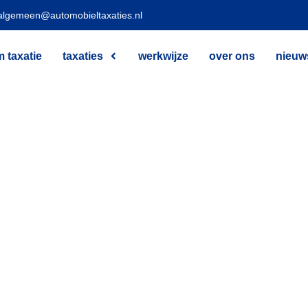
algemeen@automobieltaxaties.nl
 taxatie
taxaties
werkwijze
over ons
nieuw