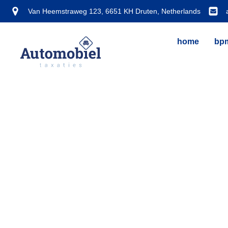
Van Heemstraweg 123, 6651 KH Druten, Netherlands
home
bpm