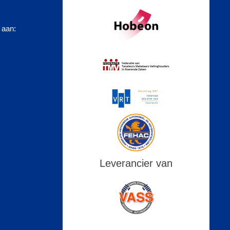
 aan:
Leverancier van