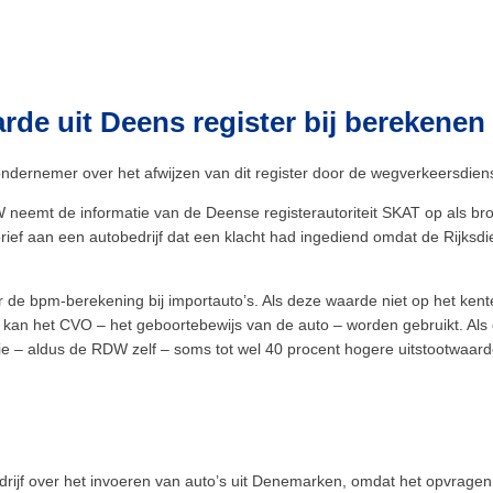
e uit Deens register bij berekenen
ondernemer over het afwijzen van dit register door de wegverkeersdien
 neemt de informatie van de Deense registerautoriteit SKAT op als b
 brief aan een autobedrijf dat een klacht had ingediend omdat de Rijks
de bpm-berekening bij importauto’s. Als deze waarde niet op het kente
f kan het CVO – het geboortebewijs van de auto – worden gebruikt. Al
 – aldus de RDW zelf – soms tot wel 40 procent hogere uitstootwaarde
rijf over het invoeren van auto’s uit Denemarken, omdat het opvragen