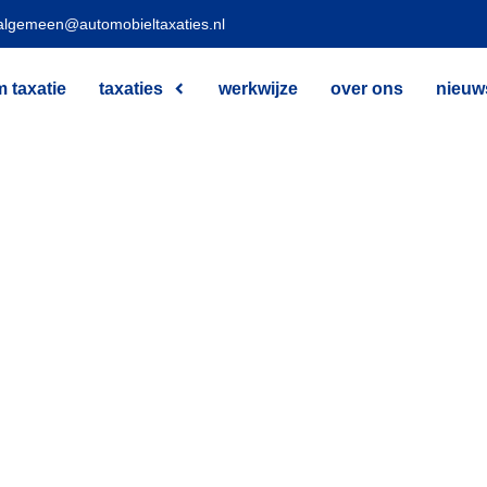
algemeen@automobieltaxaties.nl
 taxatie
taxaties
werkwijze
over ons
nieuw