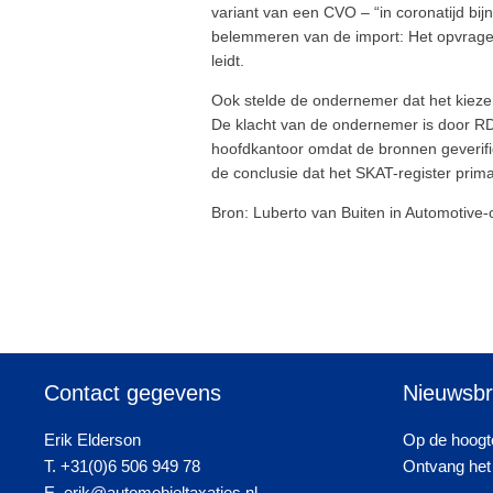
variant van een CVO – “in coronatijd bi
belemmeren van de import: Het opvragen
leidt.
Ook stelde de ondernemer dat het kiez
De klacht van de ondernemer is door RD
hoofdkantoor omdat de bronnen geverif
de conclusie dat het SKAT-register prim
Bron: Luberto van Buiten in Automotive-o
Contact gegevens
Nieuwsbr
Erik Elderson
Op de hoogte
T. +31(0)6 506 949 78
Ontvang het 
E. erik@automobieltaxaties.nl