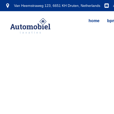
Van Heemstraweg 123, 6651 KH Druten, Netherlands
home
bpm