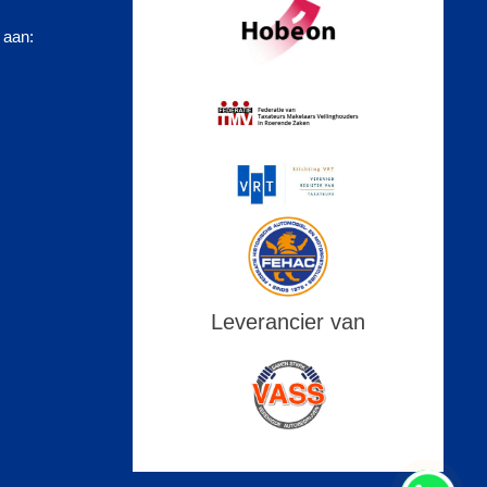
 aan:
Leverancier van