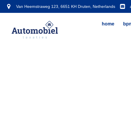
Van Heemstraweg 123, 6651 KH Druten, Netherlands
home
bpm