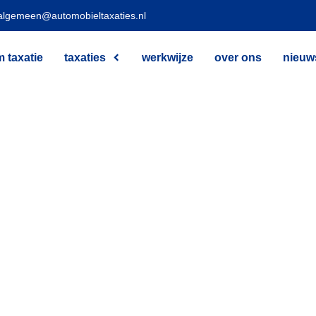
algemeen@automobieltaxaties.nl
 taxatie
taxaties
werkwijze
over ons
nieuw